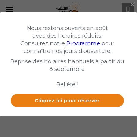
Accueil
Nous restons ouverts en août
Notre équipe
avec des horaires réduits.
Consultez notre
Programme
pour
Menu
connaître nos jours d'ouverture.
Reprise des horaires habituels à partir du
Programme
8 septembre.
Nos valeurs
Bel été !
Comment nous aider ?
Cliquez ici pour réserver
Ils nous soutiennent
Groupes et entreprises
Le réseau