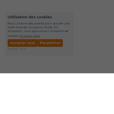
Utilisation des cookies
Nous utilisons des cookies pour assurer une
expérience de navigation fluide. En
acceptant, vous approuvez l'utilisation de
cookies.
En savoir plus
Accepter tout
Paramètres
Refuser Tout
Je réserve